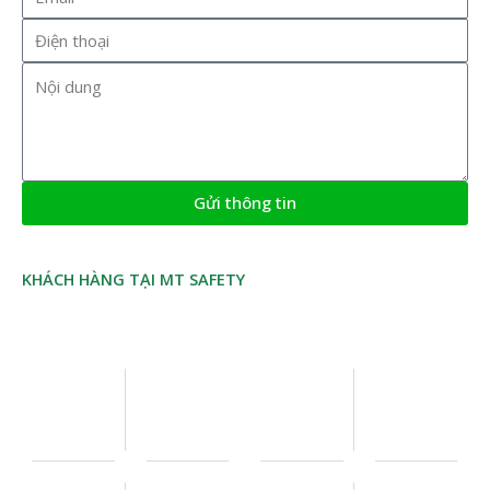
Điện
thoại
Nội
dung
Gửi thông tin
Alternative:
KHÁCH HÀNG TẠI MT SAFETY