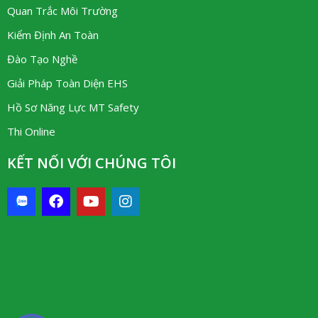
Quan Trắc Môi Trường
Kiểm Định An Toàn
Đào Tạo Nghề
Giải Pháp Toàn Diện EHS
Hồ Sơ Năng Lực MT Safety
Thi Online
KẾT NỐI VỚI CHÚNG TÔI
F
Y
I
a
o
n
c
u
s
e
t
t
b
u
a
o
b
g
o
e
r
k
a
m