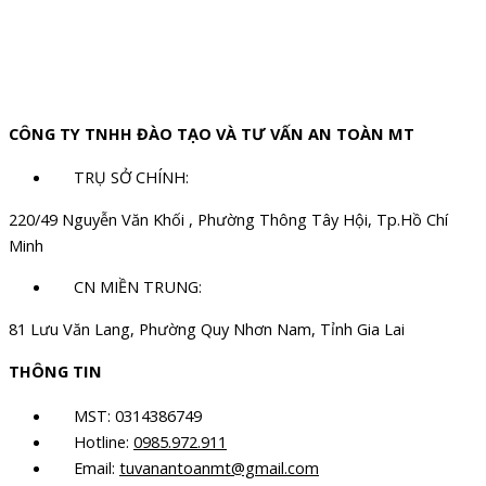
CÔNG TY TNHH ĐÀO TẠO VÀ TƯ VẤN AN TOÀN MT
TRỤ SỞ CHÍNH:
220/49 Nguyễn Văn Khối , Phường Thông Tây Hội, Tp.Hồ Chí
Minh
CN MIỀN TRUNG:
81 Lưu Văn Lang, Phường Quy Nhơn Nam, Tỉnh Gia Lai
THÔNG TIN
MST: 0314386749
Hotline:
0985.972.911
Email:
tuvanantoanmt@gmail.com