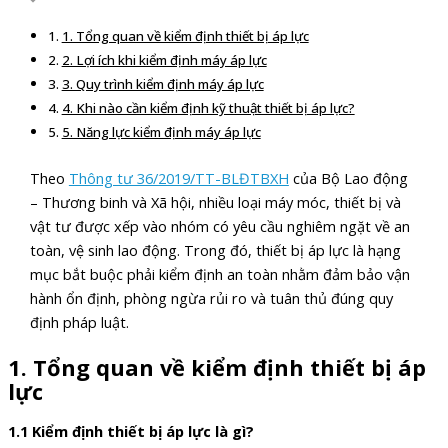
1. Tổng quan về kiểm định thiết bị áp lực
2. Lợi ích khi kiểm định máy áp lực
3. Quy trình kiểm định máy áp lực
4. Khi nào cần kiểm định kỹ thuật thiết bị áp lực?
5. Năng lực kiểm định máy áp lực
Theo
Thông tư 36/2019/TT-BLĐTBXH
của Bộ Lao động
– Thương binh và Xã hội, nhiều loại máy móc, thiết bị và
vật tư được xếp vào nhóm có yêu cầu nghiêm ngặt về an
toàn, vệ sinh lao động. Trong đó, thiết bị áp lực là hạng
mục bắt buộc phải kiểm định an toàn nhằm đảm bảo vận
hành ổn định, phòng ngừa rủi ro và tuân thủ đúng quy
định pháp luật.
1. Tổng quan về kiểm định thiết bị áp
lực
1.1 Kiểm định thiết bị áp lực là gì?