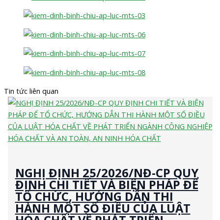
Tin tức liên quan
NGHỊ ĐỊNH 25/2026/NĐ-CP QUY
ĐỊNH CHI TIẾT VÀ BIỆN PHÁP ĐỂ
TỔ CHỨC, HƯỚNG DẪN THI
HÀNH MỘT SỐ ĐIỀU CỦA LUẬT