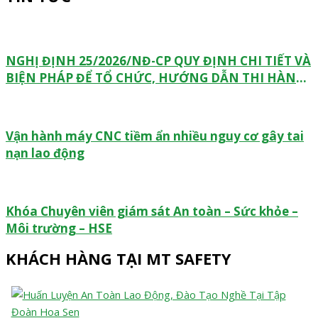
NGHỊ ĐỊNH 25/2026/NĐ-CP QUY ĐỊNH CHI TIẾT VÀ
BIỆN PHÁP ĐỂ TỔ CHỨC, HƯỚNG DẪN THI HÀNH
MỘT SỐ ĐIỀU CỦA LUẬT HÓA CHẤT VỀ PHÁT
TRIỂN NGÀNH CÔNG NGHIỆP HÓA CHẤT VÀ AN
TOÀN, AN NINH HÓA CHẤT
Vận hành máy CNC tiềm ẩn nhiều nguy cơ gây tai
nạn lao động
Khóa Chuyên viên giám sát An toàn – Sức khỏe –
Môi trường – HSE
KHÁCH HÀNG TẠI MT SAFETY