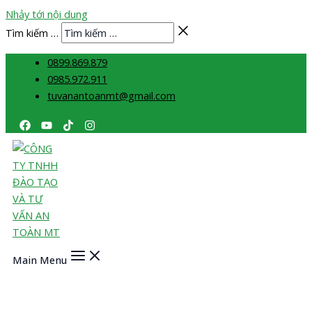
Nhảy tới nội dung
Tìm kiếm …
0899.869.879
0985.972.911
tuvanantoanmt@gmail.com
Main Menu