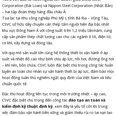
Corporation (Đài Loan) và Nippon Steel Corporation (Nhật Bản)
– hai tập đoàn thép hàng đầu châu Á.
Tọa lạc tại Khu công nghiệp Phú Mỹ I, tỉnh Bà Rịa – Vũng Tàu,
CSVC sở hữu dây chuyền cán thép tấm nguội hiện đại bậc nhất
khu vực Đông Nam Á với công suất trên 1,2 triệu tấn/năm, cung
cấp sản phẩm thép chất lượng cao cho các ngành ô tô, điện tử,
cơ khí, xây dựng và đóng tàu.
Với quy mô sản xuất lớn cùng hệ thống thiết bị vận hành ở áp
suất và nhiệt độ cao như bình chịu áp lực, nồi hơi, đường ống hơi
– khí nén, bồn chứa, CSVC luôn đặc biệt chú trọng công tác huấn
luyện an toàn cho nhân sự vận hành thiết bị áp lực, đảm bảo mọi
hoạt động tuân thủ nghiêm ngặt quy định của Việt Nam và tiêu
chuẩn quốc tế.
Đặc thù hoạt động liên tục trong môi trường nhiệt – áp cao,
CSVC đặc biệt chú trọng đến công tác
đào tạo an toàn và
kiểm định kỹ thuật định kỳ
, xem đây là yếu tố cốt lõi trong
việc đảm bảo vận hành bền vững và giảm thiểu rủi ro tai nạn lao