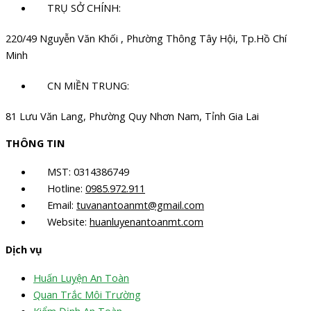
TRỤ SỞ CHÍNH:
220/49 Nguyễn Văn Khối , Phường Thông Tây Hội, Tp.Hồ Chí
Minh
CN MIỀN TRUNG:
81 Lưu Văn Lang, Phường Quy Nhơn Nam, Tỉnh Gia Lai
THÔNG TIN
MST: 0314386749
Hotline:
0985.972.911
Email:
tuvanantoanmt@gmail.com
Website:
huanluyenantoanmt.com
Dịch vụ
Huấn Luyện An Toàn
Quan Trắc Môi Trường
Kiểm Định An Toàn