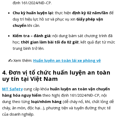
định 161/2024/NĐ-CP.
Chu kỳ huấn luyện lại:
thực hiện
định kỳ 02 năm/lần
để
duy trì hiệu lực hồ sơ và phục vụ xin
Giấy phép vận
chuyển
khi cần.
Kiểm tra – đánh giá:
nội dung bám sát chương trình đã
học;
thời gian làm bài tối đa 02 giờ
, kết quả đạt từ mức
trung bình trở lên.
✍ Xem thêm:
Huấn luyện an toàn lái xe phòng vệ
4. Đơn vị tổ chức huấn luyện an toàn
uy tín tại Việt Nam
MT Safety
cung cấp khóa
huấn luyện an toàn vận chuyển
hàng hóa nguy hiểm
theo Nghị định 161/2024/NĐ-CP, nội
dung theo từng
loại/nhóm hàng
(dễ cháy nổ, khí, chất lỏng dễ
cháy, ăn mòn, độc hại…), phương tiện và tuyến đường thực tế
của doanh nghiệp.