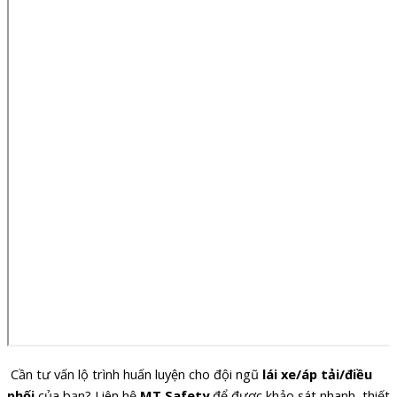
Cần tư vấn lộ trình huấn luyện cho đội ngũ
lái xe/áp tải/điều
phối
của bạn? Liên hệ
MT Safety
để được khảo sát nhanh, thiết