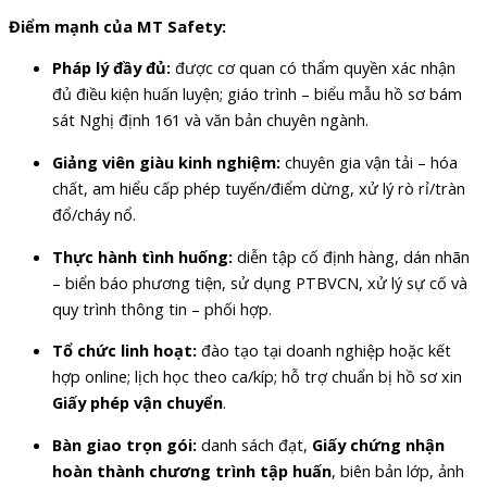
Điểm mạnh của MT Safety:
Pháp lý đầy đủ:
được cơ quan có thẩm quyền xác nhận
đủ điều kiện huấn luyện; giáo trình – biểu mẫu hồ sơ bám
sát Nghị định 161 và văn bản chuyên ngành.
Giảng viên giàu kinh nghiệm:
chuyên gia vận tải – hóa
chất, am hiểu cấp phép tuyến/điểm dừng, xử lý rò rỉ/tràn
đổ/cháy nổ.
Thực hành tình huống:
diễn tập cố định hàng, dán nhãn
– biển báo phương tiện, sử dụng PTBVCN, xử lý sự cố và
quy trình thông tin – phối hợp.
Tổ chức linh hoạt:
đào tạo tại doanh nghiệp hoặc kết
hợp online; lịch học theo ca/kíp; hỗ trợ chuẩn bị hồ sơ xin
Giấy phép vận chuyển
.
Bàn giao trọn gói:
danh sách đạt,
Giấy chứng nhận
hoàn thành chương trình tập huấn
, biên bản lớp, ảnh