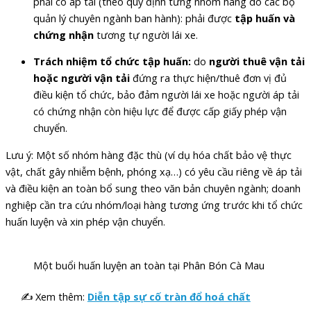
phải có áp tải (theo quy định từng nhóm hàng do các bộ
quản lý chuyên ngành ban hành): phải được
tập huấn và
chứng nhận
tương tự người lái xe.
Trách nhiệm tổ chức tập huấn:
do
người thuê vận tải
hoặc người vận tải
đứng ra thực hiện/thuê đơn vị đủ
điều kiện tổ chức, bảo đảm người lái xe hoặc người áp tải
có chứng nhận còn hiệu lực để được cấp giấy phép vận
chuyển.
Lưu ý: Một số nhóm hàng đặc thù (ví dụ hóa chất bảo vệ thực
vật, chất gây nhiễm bệnh, phóng xạ…) có yêu cầu riêng về áp tải
và điều kiện an toàn bổ sung theo văn bản chuyên ngành; doanh
nghiệp cần tra cứu nhóm/loại hàng tương ứng trước khi tổ chức
huấn luyện và xin phép vận chuyển.
Một buổi huấn luyện an toàn tại Phân Bón Cà Mau
✍ Xem thêm:
Diễn tập sự cố tràn đổ hoá chất