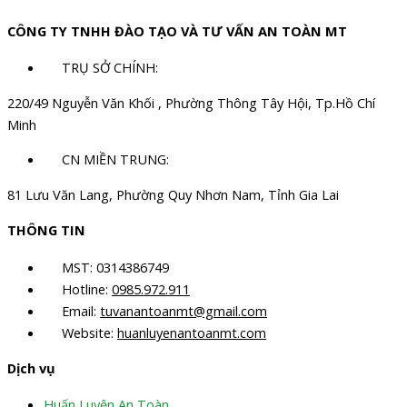
CÔNG TY TNHH ĐÀO TẠO VÀ TƯ VẤN AN TOÀN MT
TRỤ SỞ CHÍNH:
220/49 Nguyễn Văn Khối , Phường Thông Tây Hội, Tp.Hồ Chí
Minh
CN MIỀN TRUNG:
81 Lưu Văn Lang, Phường Quy Nhơn Nam, Tỉnh Gia Lai
THÔNG TIN
MST: 0314386749
Hotline:
0985.972.911
Email:
tuvanantoanmt@gmail.com
Website:
huanluyenantoanmt.com
Dịch vụ
Huấn Luyện An Toàn