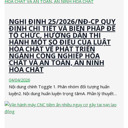
NGHỊ ĐỊNH 25/2026/NĐ-CP QUY
ĐỊNH CHI TIẾT VÀ BIỆN PHÁP ĐỂ
TỔ CHỨC, HƯỚNG DẪN THI
HÀNH MỘT SỐ ĐIỀU CỦA LUẬT
HÓA CHẤT VỀ PHÁT TRIỂN
NGÀNH CÔNG NGHIỆP HÓA
CHẤT VÀ AN TOÀN, AN NINH
HÓA CHẤT
04/04/2026
Nội dung chính Toggle 1. Phân nhóm đối tượng huấn
luyện2. Nội dung huấn luyện trọng tâmA. Phần lý thuyết…