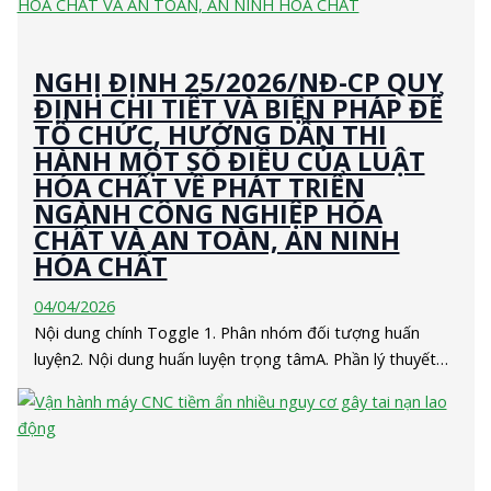
NGHỊ ĐỊNH 25/2026/NĐ-CP QUY
ĐỊNH CHI TIẾT VÀ BIỆN PHÁP ĐỂ
TỔ CHỨC, HƯỚNG DẪN THI
HÀNH MỘT SỐ ĐIỀU CỦA LUẬT
HÓA CHẤT VỀ PHÁT TRIỂN
NGÀNH CÔNG NGHIỆP HÓA
CHẤT VÀ AN TOÀN, AN NINH
HÓA CHẤT
04/04/2026
Nội dung chính Toggle 1. Phân nhóm đối tượng huấn
luyện2. Nội dung huấn luyện trọng tâmA. Phần lý thuyết…