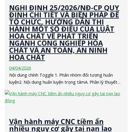
NGHỊ ĐỊNH 25/2026/NĐ-CP QUY
ĐỊNH CHI TIẾT VÀ BIỆN PHÁP ĐỂ
TỔ CHỨC, HƯỚNG DẪN THI
HÀNH MỘT SỐ ĐIỀU CỦA LUẬT
HÓA CHẤT VỀ PHÁT TRIỂN
NGÀNH CÔNG NGHIỆP HÓA
CHẤT VÀ AN TOÀN, AN NINH
HÓA CHẤT
04/04/2026
Nội dung chính Toggle 1. Phân nhóm đối tượng huấn
luyện2. Nội dung huấn luyện trọng tâmA. Phần lý thuyết…
Vận hành máy CNC tiềm ẩn
nhiều nguy cơ gây tai nạn lao