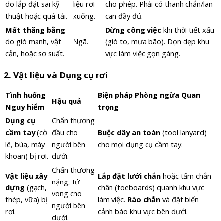
do lắp đặt sai kỹ
liệu rơi
cho phép. Phải có thanh chắn/lan
thuật hoặc quá tải.
xuống.
can đầy đủ.
Mất thăng bằng
Dừng công việc
khi thời tiết xấu
do gió mạnh, vật
Ngã.
(gió to, mưa bão). Dọn dẹp khu
cản, hoặc sơ suất.
vực làm việc gọn gàng.
2.
Vật liệu và Dụng cụ rơi
Tình huống
Biện pháp Phòng ngừa Quan
Hậu quả
Nguy hiểm
trọng
Dụng cụ
Chấn thương
cầm tay
(cờ
đầu cho
Buộc dây an toàn
(tool lanyard)
lê, búa, máy
người bên
cho mọi dụng cụ cầm tay.
khoan) bị rơi.
dưới.
Chấn thương
Vật liệu xây
Lắp đặt lưới chắn
hoặc tấm chắn
nặng, tử
dựng
(gạch,
chân (toeboards) quanh khu vực
vong cho
thép, vữa) bị
làm việc.
Rào chắn
và đặt biển
người bên
rơi.
cảnh báo khu vực bên dưới.
dưới.