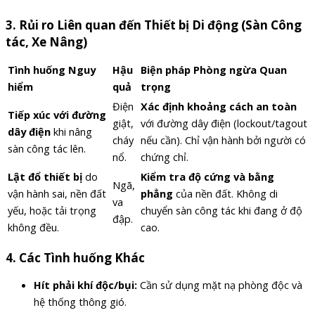
3.
Rủi ro Liên quan đến Thiết bị Di động (Sàn Công
tác, Xe Nâng)
Tình huống Nguy
Hậu
Biện pháp Phòng ngừa Quan
hiểm
quả
trọng
Điện
Xác định khoảng cách an toàn
Tiếp xúc với đường
giật,
với đường dây điện (lockout/tagout
dây điện
khi nâng
cháy
nếu cần). Chỉ vận hành bởi người có
sàn công tác lên.
nổ.
chứng chỉ.
Lật đổ thiết bị
do
Kiểm tra độ cứng và bằng
Ngã,
vận hành sai, nền đất
phẳng
của nền đất. Không di
va
yếu, hoặc tải trọng
chuyển sàn công tác khi đang ở độ
đập.
không đều.
cao.
4.
Các Tình huống Khác
Hít phải khí độc/bụi:
Cần sử dụng mặt nạ phòng độc và
hệ thống thông gió.