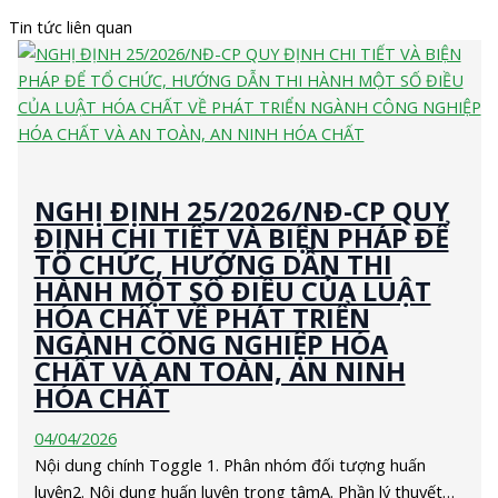
Tin tức liên quan
NGHỊ ĐỊNH 25/2026/NĐ-CP QUY
ĐỊNH CHI TIẾT VÀ BIỆN PHÁP ĐỂ
TỔ CHỨC, HƯỚNG DẪN THI
HÀNH MỘT SỐ ĐIỀU CỦA LUẬT
HÓA CHẤT VỀ PHÁT TRIỂN
NGÀNH CÔNG NGHIỆP HÓA
CHẤT VÀ AN TOÀN, AN NINH
HÓA CHẤT
04/04/2026
Nội dung chính Toggle 1. Phân nhóm đối tượng huấn
luyện2. Nội dung huấn luyện trọng tâmA. Phần lý thuyết…