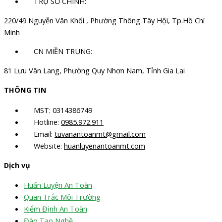
TRỤ SỞ CHÍNH:
220/49 Nguyễn Văn Khối , Phường Thông Tây Hội, Tp.Hồ Chí
Minh
CN MIỀN TRUNG:
81 Lưu Văn Lang, Phường Quy Nhơn Nam, Tỉnh Gia Lai
THÔNG TIN
MST: 0314386749
Hotline:
0985.972.911
Email:
tuvanantoanmt@gmail.com
Website:
huanluyenantoanmt.com
Dịch vụ
Huấn Luyện An Toàn
Quan Trắc Môi Trường
Kiểm Định An Toàn
Đào Tạo Nghề