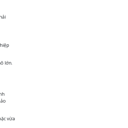
hải
ghiệp
ô lớn.
ình
bảo
oặc vừa