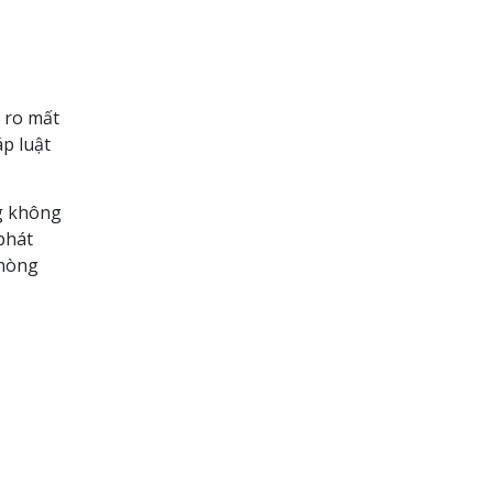
i ro mất
áp luật
ng không
phát
phòng