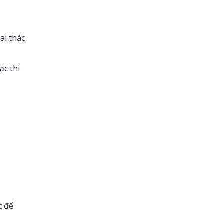
ai thác
ặc thi
t để