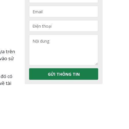
và
Email
tên
Điện
thoại
Nội
dung
ựa trên
 vào sử
GỬI THÔNG TIN
 đó có
về tài
Alternative: