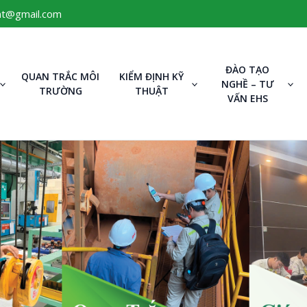
mt@gmail.com
ĐÀO TẠO
QUAN TRẮC MÔI
KIỂM ĐỊNH KỸ
NGHỀ – TƯ
TRƯỜNG
THUẬT
VẤN EHS