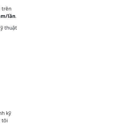
 trên
ăm/lần
.
kỹ thuật
nh kỹ
 tôi