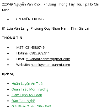
220/49 Nguyễn Văn Khối , Phường Thông Tây Hội, Tp.Hồ Chí
Minh
CN MIỀN TRUNG:
81 Lưu Văn Lang, Phường Quy Nhơn Nam, Tỉnh Gia Lai
THÔNG TIN
MST: 0314386749
Hotline:
0985.972.911
Email:
tuvanantoanmt@gmail.com
Website:
huanluyenantoanmt.com
Dịch vụ
Huấn Luyện An Toàn
Quan Trắc Môi Trường
Kiểm Định An Toàn
Đào Tạo Nghề
Giải Pháp Toàn Diện EHS