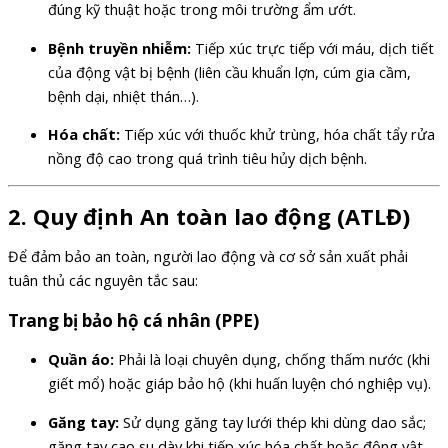
đúng kỹ thuật hoặc trong môi trường ẩm ướt.
Bệnh truyền nhiễm:
Tiếp xúc trực tiếp với máu, dịch tiết
của động vật bị bệnh (liên cầu khuẩn lợn, cúm gia cầm,
bệnh dại, nhiệt thán…).
Hóa chất:
Tiếp xúc với thuốc khử trùng, hóa chất tẩy rửa
nồng độ cao trong quá trình tiêu hủy dịch bệnh.
2. Quy định An toàn lao động (ATLĐ)
Để đảm bảo an toàn, người lao động và cơ sở sản xuất phải
tuân thủ các nguyên tắc sau:
Trang bị bảo hộ cá nhân (PPE)
Quần áo:
Phải là loại chuyên dụng, chống thấm nước (khi
giết mổ) hoặc giáp bảo hộ (khi huấn luyện chó nghiệp vụ).
Găng tay:
Sử dụng găng tay lưới thép khi dùng dao sắc;
găng tay cao su dày khi tiếp xúc hóa chất hoặc động vật