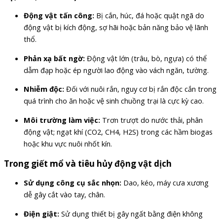
Động vật tấn công:
Bị cắn, húc, đá hoặc quật ngã do
động vật bị kích động, sợ hãi hoặc bản năng bảo vệ lãnh
thổ.
Phản xạ bất ngờ:
Động vật lớn (trâu, bò, ngựa) có thể
dẫm đạp hoặc ép người lao động vào vách ngăn, tường.
Nhiễm độc:
Đối với nuôi rắn, nguy cơ bị rắn độc cắn trong
quá trình cho ăn hoặc vệ sinh chuồng trại là cực kỳ cao.
Môi trường làm việc:
Trơn trượt do nước thải, phân
động vật; ngạt khí (CO2, CH4, H2S) trong các hầm biogas
hoặc khu vực nuôi nhốt kín.
Trong giết mổ và tiêu hủy động vật dịch
Sử dụng công cụ sắc nhọn:
Dao, kéo, máy cưa xương
dễ gây cắt vào tay, chân.
Điện giật:
Sử dụng thiết bị gây ngất bằng điện không