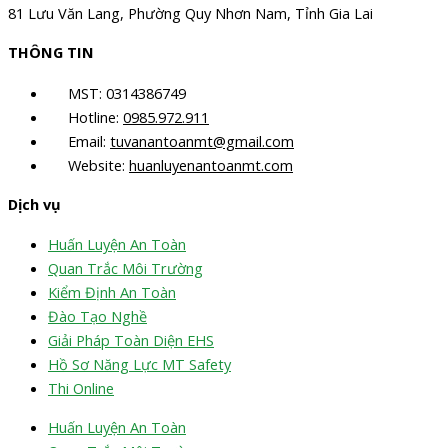
81 Lưu Văn Lang, Phường Quy Nhơn Nam, Tỉnh Gia Lai
THÔNG TIN
MST: 0314386749
Hotline:
0985.972.911
Email:
tuvanantoanmt@gmail.com
Website:
huanluyenantoanmt.com
Dịch vụ
Huấn Luyện An Toàn
Quan Trắc Môi Trường
Kiểm Định An Toàn
Đào Tạo Nghề
Giải Pháp Toàn Diện EHS
Hồ Sơ Năng Lực MT Safety
Thi Online
Huấn Luyện An Toàn