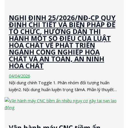
NGHỊ ĐỊNH 25/2026/NĐ-CP QUY
ĐỊNH CHI TIẾT VÀ BIỆN PHÁP ĐỂ
TỔ CHỨC, HƯỚNG DẪN THI
HÀNH MỘT SỐ ĐIỀU CỦA LUẬT
HÓA CHẤT VỀ PHÁT TRIỂN
NGÀNH CÔNG NGHIỆP HÓA
CHẤT VÀ AN TOÀN, AN NINH
HÓA CHẤT
04/04/2026
Nội dung chính Toggle 1. Phân nhóm đối tượng huấn
luyện2. Nội dung huấn luyện trọng tâmA. Phần lý thuyết…
Vận hành máy CNC tiềm ẩn