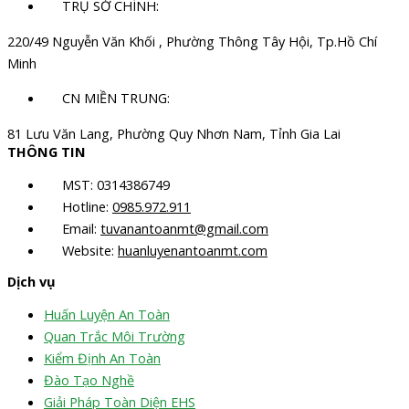
TRỤ SỞ CHÍNH:
220/49 Nguyễn Văn Khối , Phường Thông Tây Hội, Tp.Hồ Chí
Minh
CN MIỀN TRUNG:
81 Lưu Văn Lang, Phường Quy Nhơn Nam, Tỉnh Gia Lai
THÔNG TIN
MST: 0314386749
Hotline:
0985.972.911
Email:
tuvanantoanmt@gmail.com
Website:
huanluyenantoanmt.com
Dịch vụ
Huấn Luyện An Toàn
Quan Trắc Môi Trường
Kiểm Định An Toàn
Đào Tạo Nghề
Giải Pháp Toàn Diện EHS