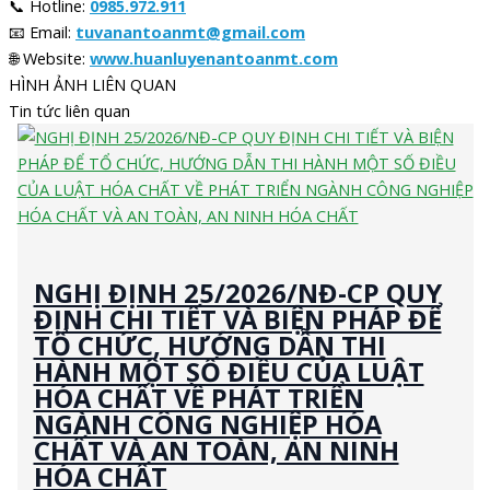
📞 Hotline:
0985.972.911
📧 Email:
tuvanantoanmt@gmail.com
🌐 Website:
www.huanluyenantoanmt.com
HÌNH ẢNH LIÊN QUAN
Tin tức liên quan
NGHỊ ĐỊNH 25/2026/NĐ-CP QUY
ĐỊNH CHI TIẾT VÀ BIỆN PHÁP ĐỂ
TỔ CHỨC, HƯỚNG DẪN THI
HÀNH MỘT SỐ ĐIỀU CỦA LUẬT
HÓA CHẤT VỀ PHÁT TRIỂN
NGÀNH CÔNG NGHIỆP HÓA
CHẤT VÀ AN TOÀN, AN NINH
HÓA CHẤT