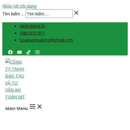
Nhảy tới nội dung
Tìm kiếm …
0899.869.879
0985.972.911
tuvanantoanmt@gmail.com
Main Menu