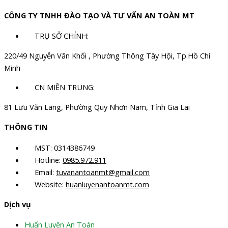
CÔNG TY TNHH ĐÀO TẠO VÀ TƯ VẤN AN TOÀN MT
TRỤ SỞ CHÍNH:
220/49 Nguyễn Văn Khối , Phường Thông Tây Hội, Tp.Hồ Chí
Minh
CN MIỀN TRUNG:
81 Lưu Văn Lang, Phường Quy Nhơn Nam, Tỉnh Gia Lai
THÔNG TIN
MST: 0314386749
Hotline:
0985.972.911
Email:
tuvanantoanmt@gmail.com
Website:
huanluyenantoanmt.com
Dịch vụ
Huấn Luyện An Toàn