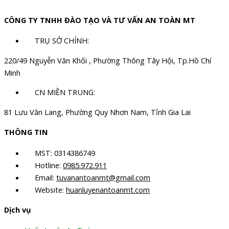
CÔNG TY TNHH ĐÀO TẠO VÀ TƯ VẤN AN TOÀN MT
TRỤ SỞ CHÍNH:
220/49 Nguyễn Văn Khối , Phường Thông Tây Hội, Tp.Hồ Chí
Minh
CN MIỀN TRUNG:
81 Lưu Văn Lang, Phường Quy Nhơn Nam, Tỉnh Gia Lai
THÔNG TIN
MST: 0314386749
Hotline:
0985.972.911
Email:
tuvanantoanmt@gmail.com
Website:
huanluyenantoanmt.com
Dịch vụ