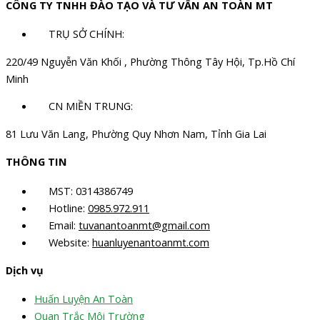
CÔNG TY TNHH ĐÀO TẠO VÀ TƯ VẤN AN TOÀN MT
TRỤ SỞ CHÍNH:
220/49 Nguyễn Văn Khối , Phường Thông Tây Hội, Tp.Hồ Chí
Minh
CN MIỀN TRUNG:
81 Lưu Văn Lang, Phường Quy Nhơn Nam, Tỉnh Gia Lai
THÔNG TIN
MST: 0314386749
Hotline:
0985.972.911
Email:
tuvanantoanmt@gmail.com
Website:
huanluyenantoanmt.com
Dịch vụ
Huấn Luyện An Toàn
Quan Trắc Môi Trường